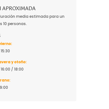
 APROXIMADA
duración media estimada para un
s 10 personas.
S
vierno:
/ 15:30
avera y otoño:
/ 16:00 / 18:00
erano:
 19:00