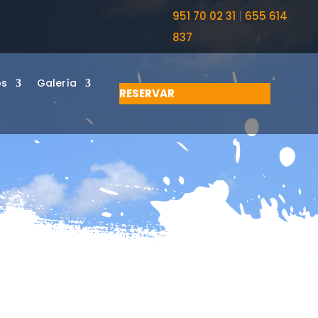
951 70 02 31
|
655 614
837
os
Galería
RESERVAR