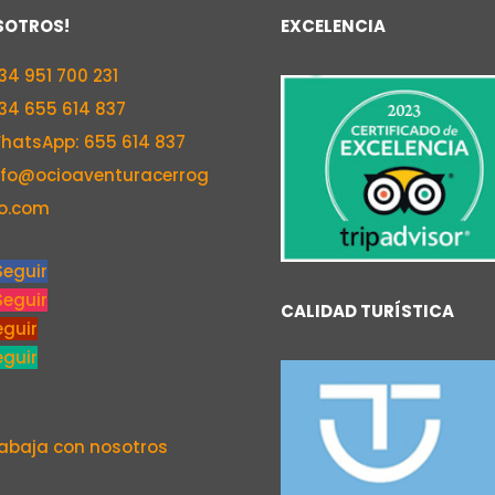
SOTROS!
EXCELENCIA
34 951 700 231
34 655 614 837
hatsApp: 655 614 837
nfo@ocioaventuracerrog
o.com
Seguir
Seguir
CALIDAD TURÍSTICA
eguir
eguir
abaja con nosotros