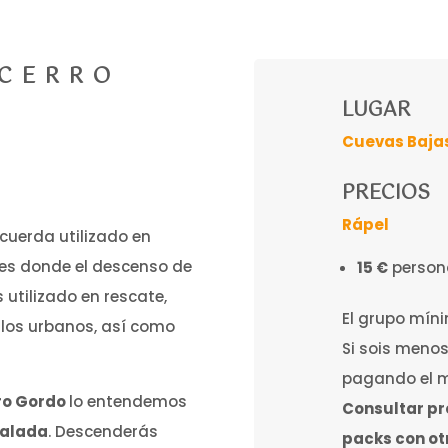
CERRO
LUGAR
Cuevas Baja
PRECIOS
Rápel
cuerda utilizado en
gares donde el descenso de
15 €
persona
 utilizado en rescate,
El grupo míni
 los urbanos, así como
Si sois menos
pagando el m
ro Gordo
lo entendemos
Consultar pr
scalada
. Descenderás
packs con ot