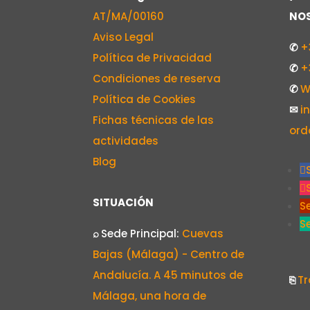
AT/MA/00160
NO
Aviso Legal
✆
+
Política de Privacidad
✆
+
Condiciones de reserva
✆
W
Política de Cookies
✉
i
Fichas técnicas de las
ord
actividades
Blog
SITUACIÓN
S
S
⌕
Sede Principal:
Cuevas
Bajas (Málaga) - Centro de
Andalucía. A 45 minutos de
⎘
Tr
Málaga, una hora de