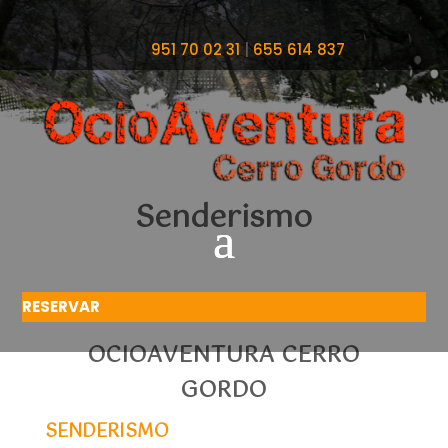
951 70 02 31
|
655 614 837
Senderismo
RESERVAR
OCIOAVENTURA CERRO
GORDO
SENDERISMO