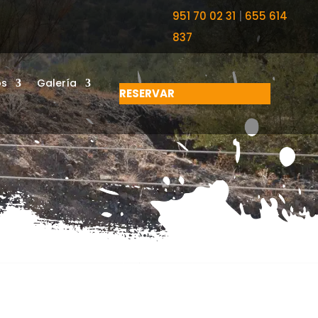
951 70 02 31
|
655 614
837
os
Galería
RESERVAR