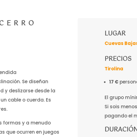
CERRO
LUGAR
Cuevas Baja
PRECIOS
Tirolina
pendida
linación. Se diseñan
17 €
persona
 y deslizarse desde la
El grupo míni
un cable o cuerda. Es
Si sois menos
res.
pagando el m
tes formas y a menudo
DURACIÓN
as que ocurren en juegos