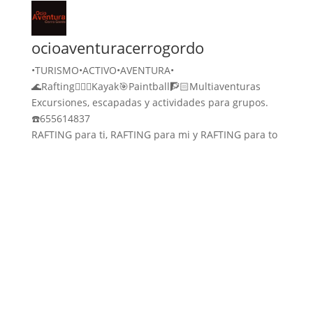
ocioaventuracerrogordo
•TURISMO•ACTIVO•AVENTURA•
🌊Rafting🚣🏻‍♀️Kayak🎯Paintball🧗🏻Multiaventuras
Excursiones, escapadas y actividades para grupos.
☎️655614837
RAFTING para ti, RAFTING para mi y RAFTING para to