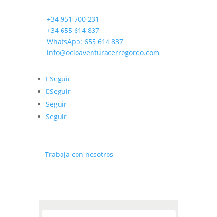
¡CONTACTA CON NOSOTROS!
✆
+34 951 700 231
✆
+34 655 614 837
✆
WhatsApp: 655 614 837
✉
info@ocioaventuracerrogordo.com
Seguir
Seguir
Seguir
Seguir
⎘
Trabaja con nosotros
SUSCRIBIRME A LA NEWSLETTER