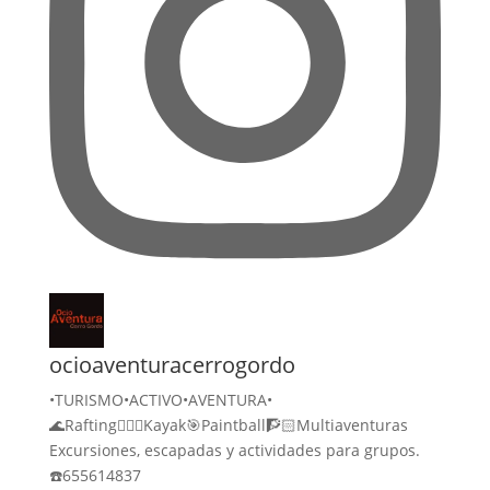
ocioaventuracerrogordo
•TURISMO•ACTIVO•AVENTURA•
🌊Rafting🚣🏻‍♀️Kayak🎯Paintball🧗🏻Multiaventuras
Excursiones, escapadas y actividades para grupos.
☎️655614837