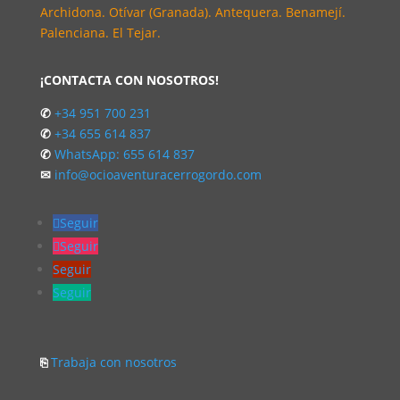
Archidona. Otívar (Granada). Antequera. Benamejí.
Palenciana. El Tejar.
¡CONTACTA CON NOSOTROS!
✆
+34 951 700 231
✆
+34 655 614 837
✆
WhatsApp: 655 614 837
✉
info@ocioaventuracerrogordo.com
Seguir
Seguir
Seguir
Seguir
⎘
Trabaja con nosotros