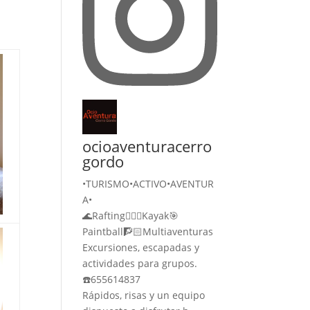
ocioaventuracerro
gordo
•TURISMO•ACTIVO•AVENTUR
A•
🌊Rafting🚣🏻‍♀️Kayak🎯
Paintball🧗🏻Multiaventuras
Excursiones, escapadas y
actividades para grupos.
☎️655614837
Rápidos, risas y un equipo