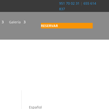
951 70 02 31
|
655 614
837
Galería
RESERVAR
Español