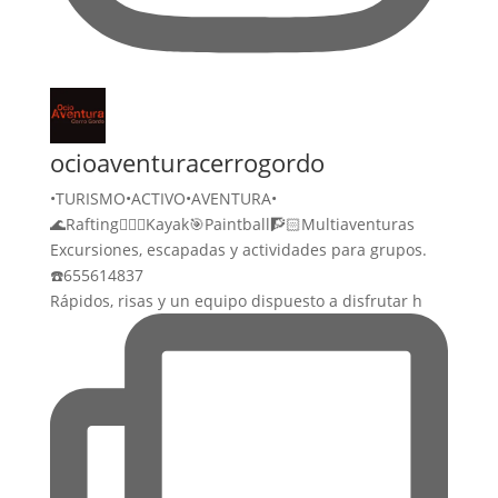
ocioaventuracerrogordo
•TURISMO•ACTIVO•AVENTURA•
🌊Rafting🚣🏻‍♀️Kayak🎯Paintball🧗🏻Multiaventuras
Excursiones, escapadas y actividades para grupos.
☎️655614837
Rápidos, risas y un equipo dispuesto a disfrutar h