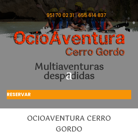
951 70 02 31
|
655 614 837
Multiaventuras
despedidas
RESERVAR
OCIOAVENTURA CERRO
GORDO