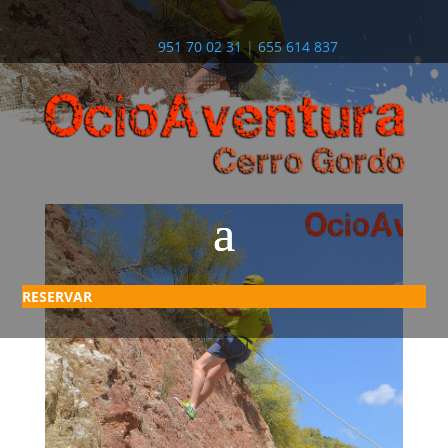
951 70 02 31
|
655 614 837
RESERVAR