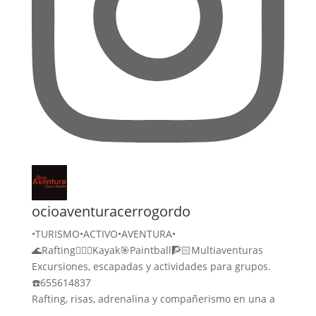
ocioaventuracerrogordo
•TURISMO•ACTIVO•AVENTURA•
🌊Rafting🚣🏻‍♀️Kayak🎯Paintball🧗🏻Multiaventuras
Excursiones, escapadas y actividades para grupos.
☎️655614837
Rafting, risas, adrenalina y compañerismo en una a