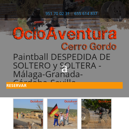
951 70 02 31
|
655 614 837
Paintball DESPEDIDA DE
SOLTERO y SOLTERA -
Málaga-Granada-
Córdoba-Sevilla-
RESERVAR