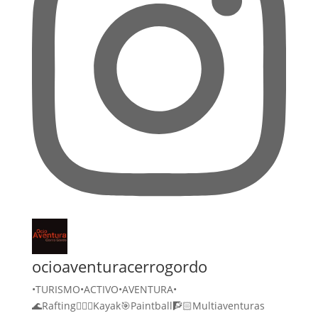
ocioaventuracerrogordo
•TURISMO•ACTIVO•AVENTURA•
🌊Rafting🚣🏻‍♀️Kayak🎯Paintball🧗🏻Multiaventuras