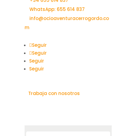
✆
+34 655 614 837
✆
WhatsApp: 655 614 837
✉
info@ocioaventuracerrogordo.co
m
Seguir
Seguir
Seguir
Seguir
⎘
Trabaja con nosotros
SUSCRIBIRME A LA NEWSLETTER