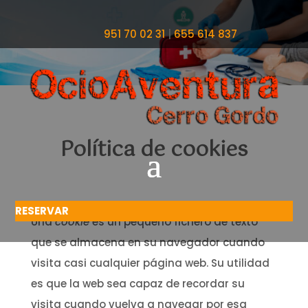
951 70 02 31
|
655 614 837
Política de cookies
RESERVAR
Una
cookie
es un pequeño fichero de texto
que se almacena en su navegador cuando
visita casi cualquier página web. Su utilidad
es que la web sea capaz de recordar su
visita cuando vuelva a navegar por esa