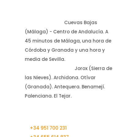
SITUACIÓN
⌕
Sede Principal:
Cuevas Bajas
(Málaga) - Centro de Andalucía. A
45 minutos de Málaga, una hora de
Córdoba y Granada y una hora y
media de Sevilla.
⌕
Otras Actividades:
Jorox (Sierra de
las Nieves). Archidona. Otívar
(Granada). Antequera. Benamejí.
Palenciana. El Tejar.
¡CONTACTA CON NOSOTROS!
✆
+34 951 700 231