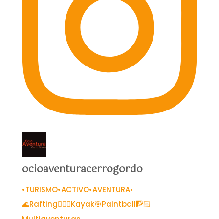
ocioaventuracerrogordo
•TURISMO•ACTIVO•AVENTURA•
🌊Rafting🚣🏻‍♀️Kayak🎯Paintball🧗🏻
Multiaventuras