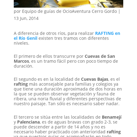
por
Equipo de guías de OcioAventura Cerro Gordo
|
13 Jun, 2014
A diferencia de otros ríos, para realizar
RAFTING en
el Río Genil
existen tres tramos con diferentes
niveles.
El primero de ellos transcurre por
Cuevas de San
Marcos
, es un tramo fácil pero con poco tiempo de
duración.
El segundo es en la localidad de
Cuevas Bajas
, es el
rafting
más aconsejable para familias y colegios ya
que tiene una duración aproximada de dos horas en
la que se pueden observar vegetación y fauna de
ribera, una noria fluvial y diferentes perspectivas de
nuestro paisaje. Tan sólo es necesario saber nadar.
El tercero se sitúa entre las localidades de
Benamejí
y
Palenciana
, es de aguas bravas con grado 2-3, se
puede descender a partir de 14 años y no es
necesario haber practicado con anterioridad
rafting
ya que nuestros guías os acompañarán en todo