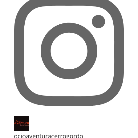
ocioaventuracerrogordo