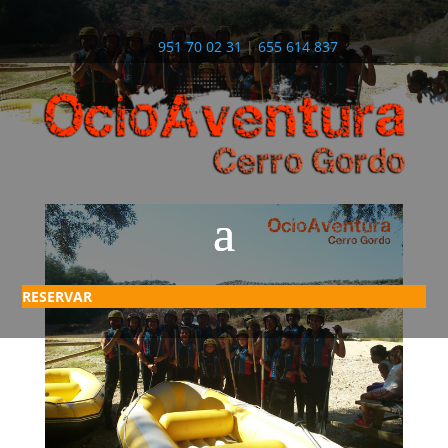
951 70 02 31
|
655 614 837
RESERVAR