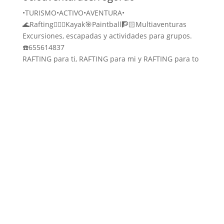
•TURISMO•ACTIVO•AVENTURA•
🌊Rafting🚣🏻‍♀️Kayak🎯Paintball🧗🏻Multiaventuras
Excursiones, escapadas y actividades para grupos.
☎️655614837
RAFTING para ti, RAFTING para mi y RAFTING para to