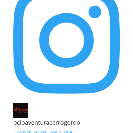
ocioaventuracerrogordo
•TURISMO•ACTIVO•AVENTURA•