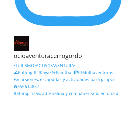
ocioaventuracerrogordo
•TURISMO•ACTIVO•AVENTURA•
🌊Rafting🚣🏻‍♀️Kayak🎯Paintball🧗🏻Multiaventuras
Excursiones, escapadas y actividades para grupos.
☎️655614837
Rafting, risas, adrenalina y compañerismo en una a