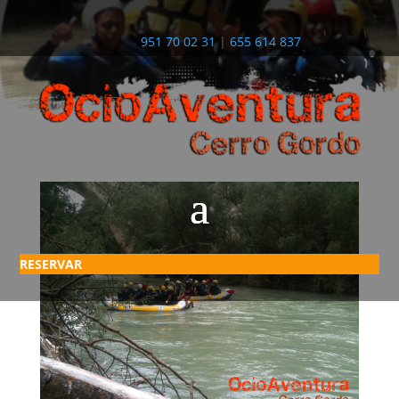
951 70 02 31
|
655 614 837
RESERVAR