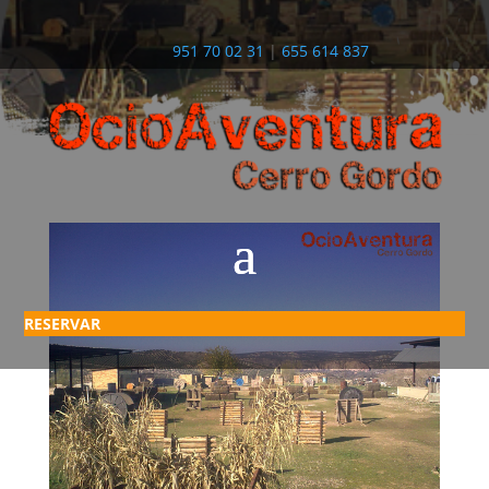
951 70 02 31
|
655 614 837
RESERVAR