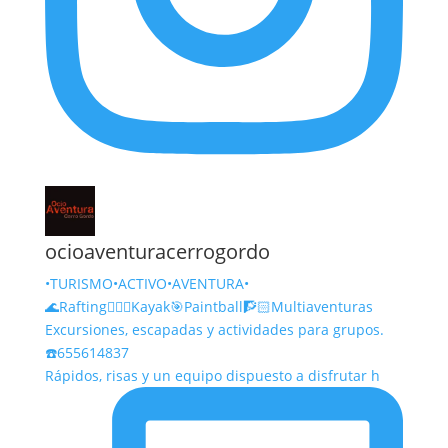
ocioaventuracerrogordo
•TURISMO•ACTIVO•AVENTURA•
🌊Rafting🚣🏻‍♀️Kayak🎯Paintball🧗🏻Multiaventuras
Excursiones, escapadas y actividades para grupos.
☎️655614837
Rápidos, risas y un equipo dispuesto a disfrutar h