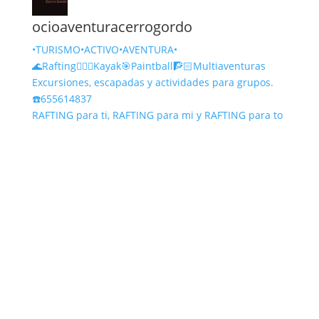
ocioaventuracerrogordo
•TURISMO•ACTIVO•AVENTURA•
🌊Rafting🚣🏻‍♀️Kayak🎯Paintball🧗🏻Multiaventuras
Excursiones, escapadas y actividades para grupos.
☎️655614837
RAFTING para ti, RAFTING para mi y RAFTING para to