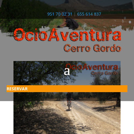
951 70 02 31
|
655 614 837
RESERVAR